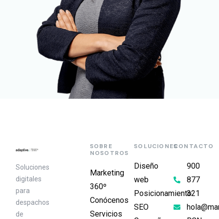
SOBRE
SOLUCIONES
CONTACTO
NOSOTROS
Diseño
900
Soluciones
Marketing
digitales
web
877
360º
para
Posicionamiento
321
Conócenos
despachos
SEO
hola@mark
Servicios
de