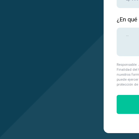
¿En qué
Responsable: 
Finalidad del 
nuestros form
puede ejercer
protección de