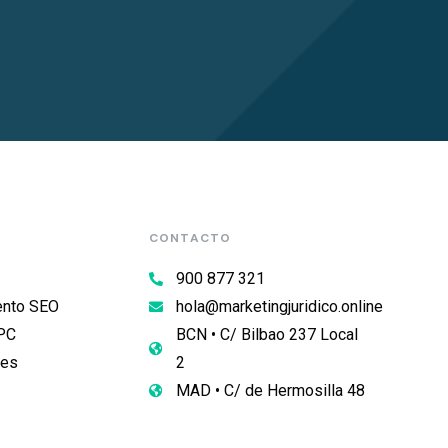
CONTACTO
900 877 321
ento SEO
hola@marketingjuridico.online
PC
BCN • C/ Bilbao 237 Local
les
2
MAD • C/ de Hermosilla 48