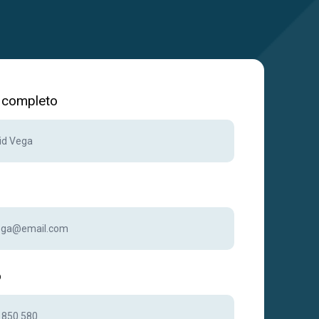
completo
o