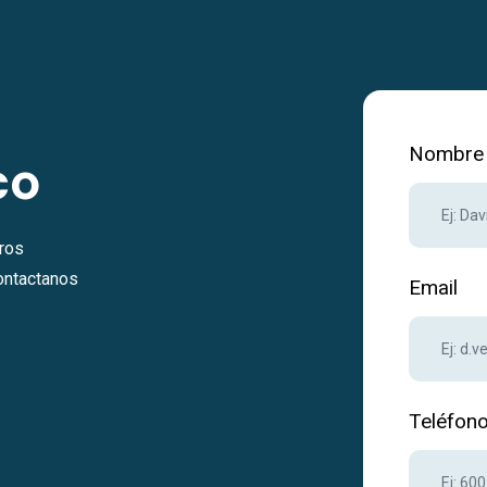
Nombre 
co
tros
contactanos
Email
Teléfon