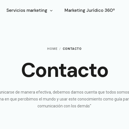
Servicios marketing
Marketing Jurídico 360º
Diseño web para abogados
Posicionamiento SEO
HOME
CONTACTO
Campañas PPC
Contacto
Redes Sociales
nicarse de manera efectiva, debemos darnos cuenta que todos somos
ma en que percibimos el mundo y usar este conocimiento como guía pa
comunicación con los demás"